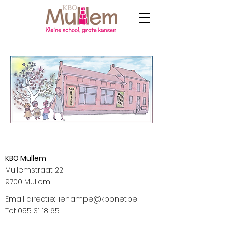
KBO Mullem
Mullemstraat 22
9700 Mullem
Email directie:
lien.ampe@kbonet.be
Tel:
055 31 18 65